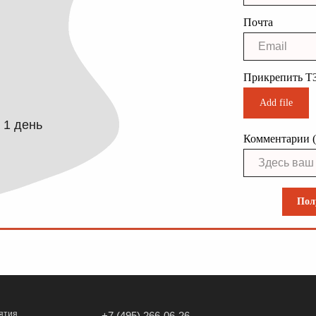
Почта
Прикрепить Т
Add file
 1 день
Комментарии (
Пол
ятия
+7 (495) 266-06-26