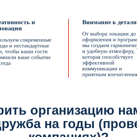
еативность и
Внимание к детал
новации
От выбора локации до
оформления и програ
ользуем современные
мы создаем гармонич
нды и нестандартные
и удобную атмосферу,
и, чтобы ваши гости
которая способствует
омнили ваше событие
эффективной
сегда
коммуникации и
приятным впечатления
рить организацию на
ружба на годы (пров